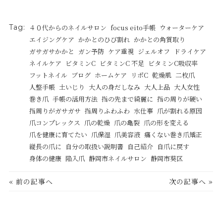
Tag:
４０代からのネイルサロン
focus eito手帳
ウォーターケア
エイジングケア
かかとのひび割れ
かかとの角質取り
ガサガサかかと
ガン予防
ケア重視
ジェルオフ
ドライケア
ネイルケア
ビタミンC
ビタミンC 不足
ビタミンC吸収率
フットネイル
ブログ
ホームケア
リポC
乾燥肌
二枚爪
人整手帳
土いじり
大人の身だしなみ
大人上品
大人女性
巻き爪
手帳の活用方法
指の先まで綺麗に
指の周りが硬い
指周りがガサガサ
指周りふわふわ
水仕事
爪が割れる原因
爪コンプレックス
爪の乾燥
爪の亀裂
爪の形を変える
爪を健康に育てたい
爪保湿
爪美容液
痛くない巻き爪矯正
縦長の爪に
自分の取扱い説明書
自己紹介
自爪に戻す
身体の健康
陥入爪
静岡市ネイルサロン
静岡市葵区
« 前の記事へ
次の記事へ »